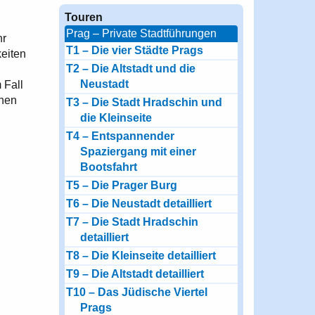
Touren
Prag – Private Stadtführungen
hr
T1 – Die vier Städte Prags
keiten
T2 – Die Altstadt und die
Neustadt
 Fall
chen
T3 – Die Stadt Hradschin und
die Kleinseite
T4 – Entspannender
Spaziergang mit einer
Bootsfahrt
T5 – Die Prager Burg
T6 – Die Neustadt detailliert
T7 – Die Stadt Hradschin
detailliert
T8 – Die Kleinseite detailliert
T9 – Die Altstadt detailliert
T10 – Das Jüdische Viertel
Prags