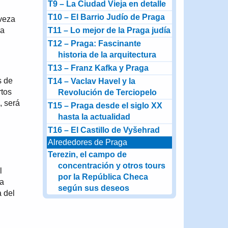
T9 – La Ciudad Vieja en detalle
T10 – El Barrio Judío de Praga
rveza
la
T11 – Lo mejor de la Praga judía
T12 – Praga: Fascinante
historia de la arquitectura
T13 – Franz Kafka y Praga
s de
T14 – Vaclav Havel y la
rtos
Revolución de Terciopelo
, será
T15 – Praga desde el siglo XX
hasta la actualidad
T16 – El Castillo de Vyšehrad
Alrededores de Praga
Terezin, el campo de
concentración y otros tours
l
por la República Checa
ja
según sus deseos
a del