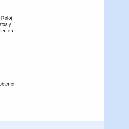
 Reloj
etos y
aseo en
obtener