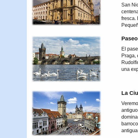
San Nic
centena
fresca.
Pequeñ
Paseo 
El pase
Praga, 
Rudolfi
una exp
La Ciu
Veremos
antiguo
dominad
barroco
antigua