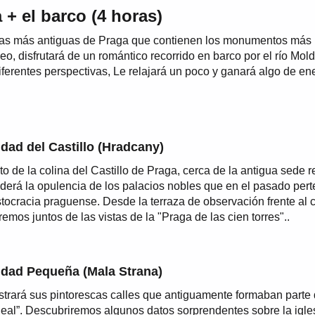
 + el barco (4 horas)
óricas más antiguas de Praga que contienen los monumentos más
, disfrutará de un romántico recorrido en barco por el río Mol
ferentes perspectivas, Le relajará un poco y ganará algo de en
dad del Castillo (Hradcany)
lto de la colina del Castillo de Praga, cerca de la antigua sede r
derá la opulencia de los palacios nobles que en el pasado per
istocracia praguense. Desde la terraza de observación frente al ca
aremos juntos de las vistas de la "Praga de las cien torres"..
udad Pequeña (Mala Strana)
trará sus pintorescas calles que antiguamente formaban parte 
eal”. Descubriremos algunos datos sorprendentes sobre la igle