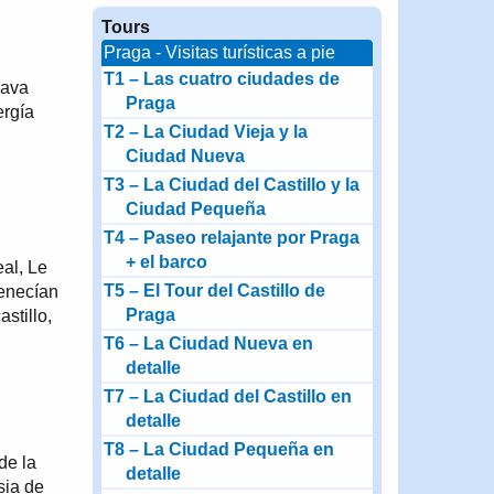
Tours
Praga - Visitas turísticas a pie
T1 – Las cuatro ciudades de
dava
Praga
ergía
T2 – La Ciudad Vieja y la
Ciudad Nueva
T3 – La Ciudad del Castillo y la
Ciudad Pequeña
T4 – Paseo relajante por Praga
+ el barco
eal, Le
T5 – El Tour del Castillo de
tenecían
Praga
stillo,
T6 – La Ciudad Nueva en
detalle
T7 – La Ciudad del Castillo en
detalle
T8 – La Ciudad Pequeña en
de la
detalle
sia de