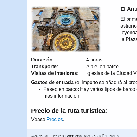
El An
El prim
astronó
leyenda
la Plaz
Duración:
4 horas
Transporte:
A pie, en barco
Vísitas de interiores:
Iglesias de la Ciudad V
Gastos de entrada
(el importe se añadirà al preci
Paseo en barco: Hay varios tipos de barco
más información.
Precio de la ruta turística:
Véase
Precios
.
©2026 Jana Veselá | Web code ©2026 Oldřich Nouza