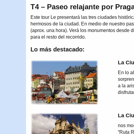
T4 – Paseo relajante por Praga
Este tour Le presentará las tres ciudades hist
hermosos de la ciudad. En medio de nuestro paseo
(aprox. una hora). Verá los monumentos desde di
para el resto del recorrido.
Lo más destacado:
La Ciu
En lo a
sorpren
a la ar
disfrut
La Ci
nos mos
“Ruta R