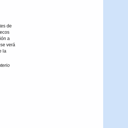
tes de
hecos
ión a
 se verá
e la
terio