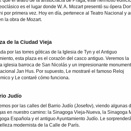
 que el teatro de la aristocracia de Praga, este hermoso edifici
neoclásico es el lugar donde W. A. Mozart presentó su ópera Do
i por primera vez. Hoy en día, pertenece al Teatro Nacional y 
en la obra de Mozart.
za de la Ciudad Vieja
a por las torres góticas de la Iglesia de Tyn y el Antiguo
iento, esta plaza es el corazón del casco antiguo. Veremos la
 iglesia barroca de San Nicolás y un impresionante monument
acional Jan Hus. Por supuesto, Le mostraré el famoso Reloj
mico y Le contaré cómo funciona.
rio Judío
mos por las calles del Barrio Judío (Josefov), viendo algunas 
as en nuestro camino: la Sinagoga Vieja-Nueva, la Sinagoga M
goga Española y el antiguo Ayuntamiento Judío. Le sorprenderá
elleza modernista de la Calle de París.