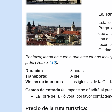
La Tor
Esta to
Praga. 
que ant
una alt
recompe
Ciudad
Por favor, tenga en cuenta que este tour no inclu
judío (Véase
T10
).
Duración:
3 horas
Transporte:
A pie
Vísitas de interiores:
Las iglesias de la Ciuda
Gastos de entrada
(el importe se añadirà al preci
La Torre de la Pólvora: por favor contáctem
Precio de la ruta turística: