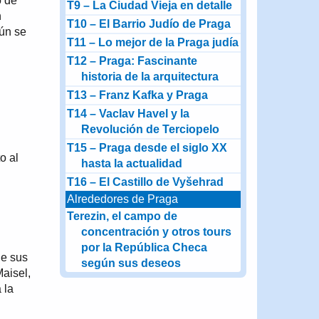
o de
T9 – La Ciudad Vieja en detalle
n
T10 – El Barrio Judío de Praga
aún se
T11 – Lo mejor de la Praga judía
T12 – Praga: Fascinante
historia de la arquitectura
T13 – Franz Kafka y Praga
T14 – Vaclav Havel y la
Revolución de Terciopelo
T15 – Praga desde el siglo XX
o al
hasta la actualidad
T16 – El Castillo de Vyšehrad
Alrededores de Praga
Terezin, el campo de
concentración y otros tours
por la República Checa
de sus
según sus deseos
aisel,
 la