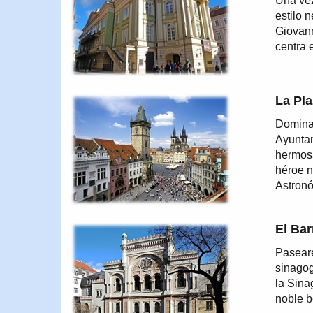
Una vez
estilo 
Giovann
centra 
La Pla
Dominad
Ayuntam
hermosa
héroe n
Astronó
El Bar
Paseare
sinagog
la Sina
noble b