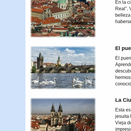
En la c
Real". 
belleza
haberse
El pue
El puen
Aprende
descubr
hermosa
conoci
La Ciu
Esta es
jesuita
Vieja d
impresi