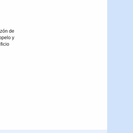
azón de
opelo y
ficio