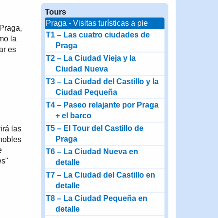
Tours
Praga - Visitas turísticas a pie
 Praga,
T1 – Las cuatro ciudades de
mo la
Praga
ar es
T2 – La Ciudad Vieja y la
Ciudad Nueva
T3 – La Ciudad del Castillo y la
Ciudad Pequeña
T4 – Paseo relajante por Praga
+ el barco
T5 – El Tour del Castillo de
irá las
Praga
 nobles
e
T6 – La Ciudad Nueva en
es"
detalle
T7 – La Ciudad del Castillo en
detalle
T8 – La Ciudad Pequeña en
detalle