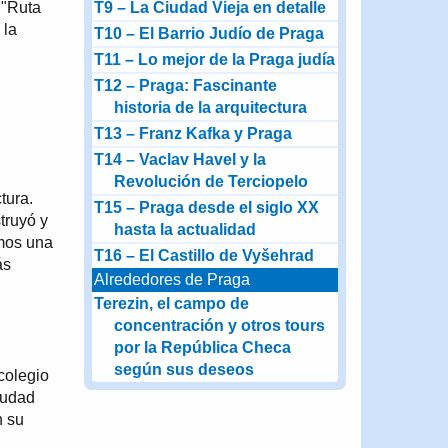
 "Ruta
T9 – La Ciudad Vieja en detalle
 la
T10 – El Barrio Judío de Praga
T11 – Lo mejor de la Praga judía
T12 – Praga: Fascinante
historia de la arquitectura
T13 – Franz Kafka y Praga
T14 – Vaclav Havel y la
Revolución de Terciopelo
tura.
T15 – Praga desde el siglo XX
truyó y
hasta la actualidad
emos una
T16 – El Castillo de Vyšehrad
ás
Alrededores de Praga
Terezin, el campo de
concentración y otros tours
por la República Checa
según sus deseos
colegio
iudad
n su