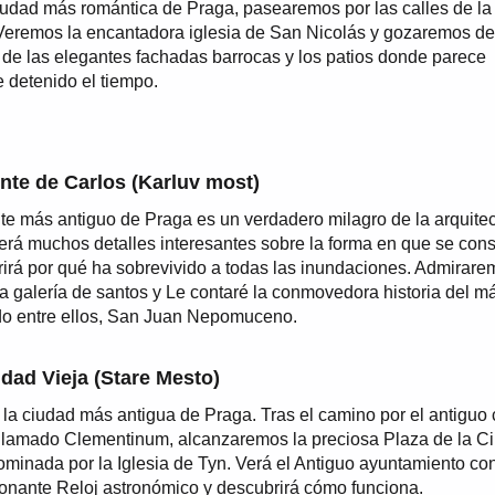
iudad más romántica de Praga, pasearemos por las calles de la
Veremos la encantadora iglesia de San Nicolás y gozaremos de
 de las elegantes fachadas barrocas y los patios donde parece
 detenido el tiempo.
nte de Carlos (Karluv most)
te más antiguo de Praga es un verdadero milagro de la arquitec
rá muchos detalles interesantes sobre la forma en que se cons
irá por qué ha sobrevivido a todas las inundaciones. Admirar
 galería de santos y Le contaré la conmovedora historia del m
do entre ellos, San Juan Nepomuceno.
dad Vieja (Stare Mesto)
 la ciudad más antigua de Praga. Tras el camino por el antiguo 
 llamado Clementinum, alcanzaremos la preciosa Plaza de la C
ominada por la Iglesia de Tyn. Verá el Antiguo ayuntamiento co
onante Reloj astronómico y descubrirá cómo funciona.